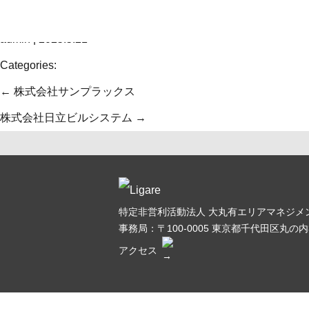
Skip
コクヨ株式会社
to
admin
|
2025.5.21
the
Categories:
content
投
←
株式会社サンプラックス
稿
株式会社日立ビルシステム
→
ナ
ビ
ゲ
特定非営利活動法人 大丸有エリアマネジメン
ー
事務局：〒100-0005
東京都千代田区丸の内3
シ
アクセス
ョ
ン