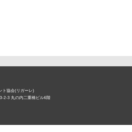
ト協会(リガーレ)
-2-3 丸の内二重橋ビル6階