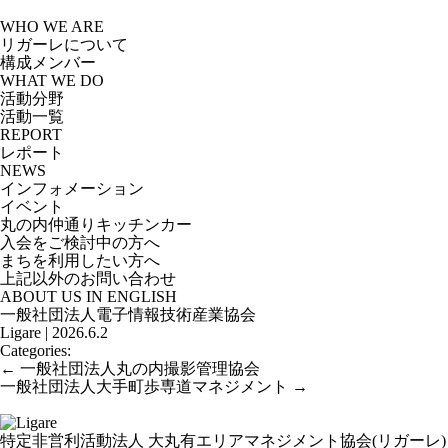
Skip
to
WHO WE ARE
the
リガーレについて
content
構成メンバー
WHAT WE DO
活動分野
活動一覧
REPORT
レポート
NEWS
インフォメーション
イベント
丸の内仲通りキッチンカー
入会をご検討中の方へ
まちを利用したい方へ
上記以外のお問い合わせ
ABOUT US IN ENGLISH
一般社団法人電子情報技術産業協会
Ligare
|
2026.6.2
Categories:
投
←
一般社団法人丸の内撮影管理協会
稿
一般社団法人大手町歩専道マネジメント
→
ナ
ビ
ゲ
特定非営利活動法人 大丸有エリアマネジメント協会(リガーレ)