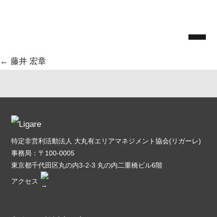
Skip
大谷 典之
to
松原文明
|
2025.5.21
the
Categories:
content
投
←
藤井 宏章
稿
ナ
ビ
ゲ
特定非営利活動法人 大丸有エリアマネジメント協会(リガーレ)
ー
事務局：〒100-0005
シ
東京都千代田区丸の内3-2-3 丸の内二重橋ビル6階
アクセス
ョ
ン