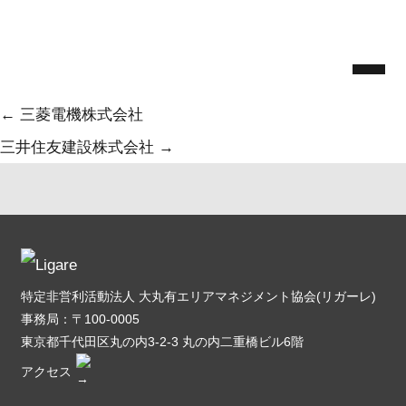
Skip
株式会社毎日ビルディング
to
admin
|
2025.5.21
the
Categories:
content
投
←
三菱電機株式会社
稿
三井住友建設株式会社
→
ナ
ビ
ゲ
ー
特定非営利活動法人 大丸有エリアマネジメント協会(リガーレ)
シ
事務局：〒100-0005
ョ
東京都千代田区丸の内3-2-3 丸の内二重橋ビル6階
アクセス
ン