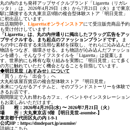
丸の内のまち発祥アップサイクルブランド「Ligaretta（リガレ
ッタ）」は、2026年4月29日（水）から7月21日（火）まで東京
駅に隣接する大丸東京店9階の複合型体験ストア「明日見世」
に初出品しています。
出店期間中、
Ligarettaオンラインストア
にて受注販売商品予約
も受け付けしています！
「Ligaretta」は、丸の内仲通りに掲出したフラッグ広告をアッ
プサイクルする、まち起点のファッションブランドです。
ま
ちの中に存在する未活用な素材を採取し、それらに沁み込んだ
物語をつなぎ、循環させる。まち物語が沁み込んだファッショ
ンを纏う。そんなライフスタイルを「Ligaretta」は提案しま
す。世界的にも稀有な取り組みを実際に「明日見世」にて多く
の方に触れていただく機会となることを目指しています。
◆明日見世（あすみせ）について
「買う」から「出会う」へ
大丸松坂屋百貨店の複合型体験ストア 『明日見世』
未来につながるアイテムと、そのブランドストーリーを体験で
きるお店です。
期間限定で入れ替わるカフェ、イベントやインスタレーション
もお楽しみいただけます。
日 程：2026年4月29日(水) 〜 2026年7月21日（火）
場 所：大丸東京店 9階 【明日見世-asumise-】
東京都千代田区丸の内 1-9-1
公式HP：
https://dmdepart.jp/asumise/
詳細は
こちら