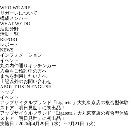
Skip
to
WHO WE ARE
the
リガーレについて
content
構成メンバー
WHAT WE DO
活動分野
活動一覧
REPORT
レポート
NEWS
インフォメーション
イベント
丸の内仲通りキッチンカー
入会をご検討中の方へ
まちを利用したい方へ
上記以外のお問い合わせ
ABOUT US IN ENGLISH
トップ
イベント
アップサイクルブランド「Ligaretta」大丸東京店の複合型体験
ストア「明日見世」に初出品！
アップサイクルブランド「Ligaretta」大丸東京店の複合型体験
ストア「明日見世」に初出品！
実施日：2026年4月29日（水）～7月21日（火）