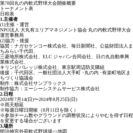
第78回丸の内軟式野球大会開催概要
トーナメント表
日程表
1.主催者
(1)主催・運営
NPO法人 大丸有エリアマネジメント協会 丸の内軟式野球大会
運営事務局
(2)協力・後援
協賛：ナガセケンコー株式会社、毎日新聞社、公益財団法人ま
ちみらい千代田、
三菱地所株式会社、ELC ジャパン合同会社、日の丸自動車興
業株式会社、
キリンビバレッジ株式会社、東京駅周辺防災隣組
後援：千代田区、一般社団法人大手町 ･丸の内 ･有楽町地区ま
ちづくり協議会
制作：株式会社サンプラックス
制作協力：エーシーシステムサービス株式会社
2.日程
2024年7月14(日)〜2024年8月25日(日)
※雨天順延
※毎週日曜日開催（8月11日を除く）
※参加チーム数やグラウンドの調整状況によりやむを得ず日程
を変更する場合がございます
3.場所
明治神宮外苑軟式野球場
>>地図