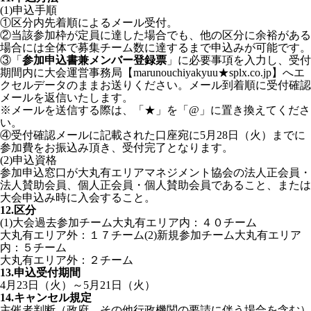
(1)申込手順
①区分内先着順によるメール受付。
②当該参加枠が定員に達した場合でも、他の区分に余裕がある
場合には全体で募集チーム数に達するまで申込みが可能です。
③「
参加申込書兼メンバー登録票
」に必要事項を入力し、受付
期間内に大会運営事務局【marunouchiyakyuu★splx.co.jp】へエ
クセルデータのままお送りください。メール到着順に受付確認
メールを返信いたします。
※メールを送信する際は、「★」を「@」に置き換えてくださ
い。
④受付確認メールに記載された口座宛に5月28日（火）までに
参加費をお振込み頂き、受付完了となります。
(2)申込資格
参加申込窓口が大丸有エリアマネジメント協会の法人正会員・
法人賛助会員、個人正会員・個人賛助会員であること、または
大会申込み時に入会すること。
12.区分
(1)大会過去参加チーム大丸有エリア内：４０チーム
大丸有エリア外：１７チーム(2)新規参加チーム大丸有エリア
内：５チーム
大丸有エリア外：２チーム
13.申込受付期間
4月23日（火）～5月21日（火）
14.キャンセル規定
主催者判断（政府、その他行政機関の要請に伴う場合を含む）