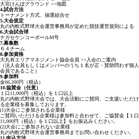
大宮けんぽグラウンド
>>地図
4.試合方法
トーナメント方式、抽選組合せ
5.大会規定
丸の内軟式野球大会運営事務局が定めた競技運営規則による
6.大会試合球
ナガセケンコーボールM号
7.募集数
６４チーム
8.参加資格
大丸有エリアマネジメント協会会員
>>入会のご案内
（法人会員もしくはメンバーのうち１名が正・賛助問わず個人
会員であること）
9.参加料
金66,200円（税込）
10.協賛金（任意）
１口11,000円（税込）を１口以上
丸の内軟式野球大会では、大会活動にご賛同、ご支援いただけ
る企業様を募集しております。
(1)大会にご参加される企業様
ご賛同いただける企業様は参加料と合わせて、ご協賛金【１口
11,000円（税込）を１口以上】をお振込みください。
(2)大会にご参加されない企業様
丸の内軟式野球大会運営事務局までお問い合わせください。
11.申込方法