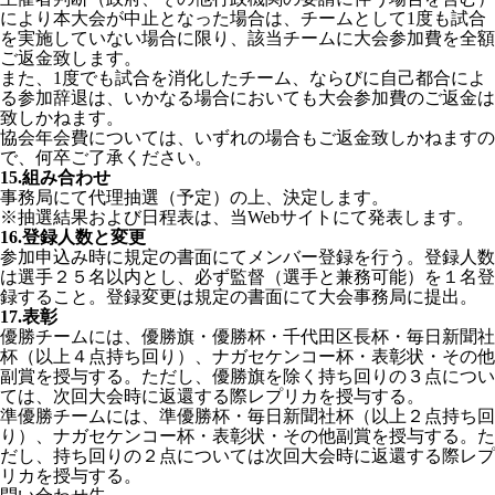
により本大会が中止となった場合は、チームとして1度も試合
を実施していない場合に限り、該当チームに大会参加費を全額
ご返金致します。
また、1度でも試合を消化したチーム、ならびに自己都合によ
る参加辞退は、いかなる場合においても大会参加費のご返金は
致しかねます。
協会年会費については、いずれの場合もご返金致しかねますの
で、何卒ご了承ください。
15.組み合わせ
事務局にて代理抽選（予定）の上、決定します。
※抽選結果および日程表は、当Webサイトにて発表します。
16.登録人数と変更
参加申込み時に規定の書面にてメンバー登録を行う。登録人数
は選手２５名以内とし、必ず監督（選手と兼務可能）を１名登
録すること。登録変更は規定の書面にて大会事務局に提出。
17.表彰
優勝チームには、優勝旗・優勝杯・千代田区長杯・毎日新聞社
杯（以上４点持ち回り）、ナガセケンコー杯・表彰状・その他
副賞を授与する。ただし、優勝旗を除く持ち回りの３点につい
ては、次回大会時に返還する際レプリカを授与する。
準優勝チームには、準優勝杯・毎日新聞社杯（以上２点持ち回
り）、ナガセケンコー杯・表彰状・その他副賞を授与する。た
だし、持ち回りの２点については次回大会時に返還する際レプ
リカを授与する。