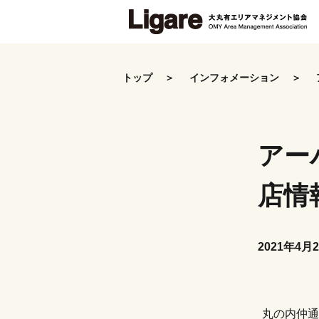
Skip
to
the
トップ
インフォメーション
content
アー
店情
2021年4月
丸の内仲通