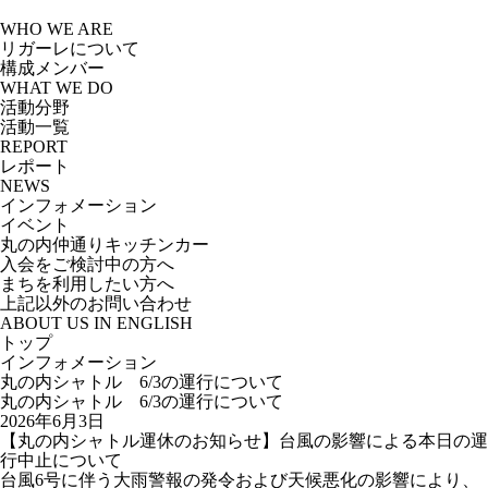
Skip
to
WHO WE ARE
the
リガーレについて
content
構成メンバー
WHAT WE DO
活動分野
活動一覧
REPORT
レポート
NEWS
インフォメーション
イベント
丸の内仲通りキッチンカー
入会をご検討中の方へ
まちを利用したい方へ
上記以外のお問い合わせ
ABOUT US IN ENGLISH
トップ
インフォメーション
丸の内シャトル 6/3の運行について
丸の内シャトル 6/3の運行について
2026年6月3日
【丸の内シャトル運休のお知らせ】台風の影響による本日の運
行中止について
台風6号に伴う大雨警報の発令および天候悪化の影響により、