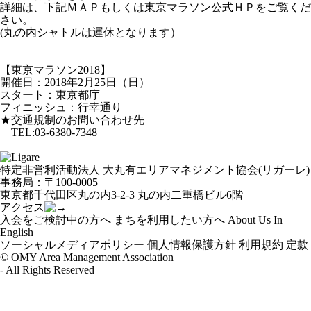
詳細は、下記ＭＡＰもしくは東京マラソン公式ＨＰをご覧くだ
さい。
(丸の内シャトルは運休となります）
【東京マラソン2018】
開催日：2018年2月25日（日）
スタート：東京都庁
フィニッシュ：行幸通り
★交通規制のお問い合わせ先
TEL:03-6380-7348
特定非営利活動法人 大丸有エリアマネジメント協会(リガーレ)
事務局：〒100-0005
東京都千代田区丸の内3-2-3 丸の内二重橋ビル6階
アクセス
入会をご検討中の方へ
まちを利用したい方へ
About Us In
English
ソーシャルメディアポリシー
個人情報保護方針
利用規約
定款
© OMY Area Management Association
- All Rights Reserved