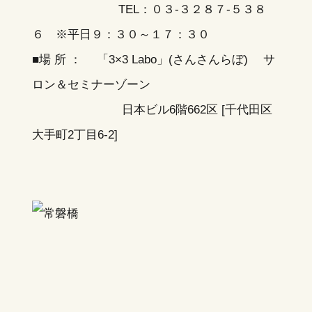
TEL：０３-３２８７-５３８
６ ※平日９：３０～１７：３０
■場 所 ： 「3×3 Labo」(さんさんらぼ) サ
ロン＆セミナーゾーン
日本ビル6階662区
[千代田区
大手町2丁目6-2]