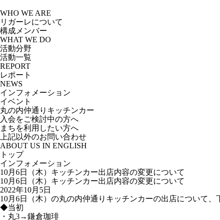
Skip
to
WHO WE ARE
the
リガーレについて
content
構成メンバー
WHAT WE DO
活動分野
活動一覧
REPORT
レポート
NEWS
インフォメーション
イベント
丸の内仲通りキッチンカー
入会をご検討中の方へ
まちを利用したい方へ
上記以外のお問い合わせ
ABOUT US IN ENGLISH
トップ
インフォメーション
10月6日（木）キッチンカー出店内容の変更について
10月6日（木）キッチンカー出店内容の変更について
2022年10月5日
10月6日（木）の丸の内仲通りキッチンカーの出店について
◆当初
・丸3→鎌倉珈琲