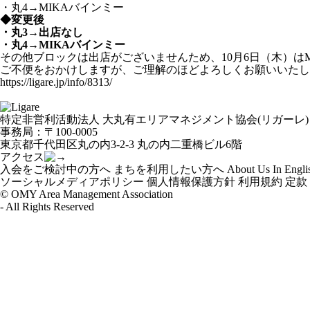
・丸4→MIKAバインミー
◆変更後
・丸3→出店なし
・丸4→MIKAバインミー
その他ブロックは出店がございませんため、10月6日（木）は
ご不便をおかけしますが、ご理解のほどよろしくお願いいたし
https://ligare.jp/info/8313/
特定非営利活動法人 大丸有エリアマネジメント協会(リガーレ)
事務局：〒100-0005
東京都千代田区丸の内3-2-3 丸の内二重橋ビル6階
アクセス
入会をご検討中の方へ
まちを利用したい方へ
About Us In Engli
ソーシャルメディアポリシー
個人情報保護方針
利用規約
定款
© OMY Area Management Association
- All Rights Reserved