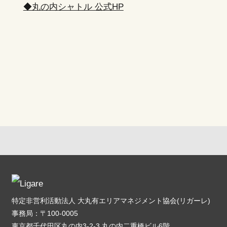
◆丸の内シャトル 公式HP
特定非営利活動法人 大丸有エリアマネジメント協会(リガーレ)
事務局：〒100-0005
東京都千代田区丸の内3-2-3 丸の内二重橋ビル6階