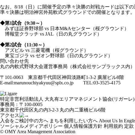
なお、8/18（日）に開催予定の準々決勝の対戦カードは以下
準々決勝は
明治神宮外苑軟式グラウンド
での開催となります。
◆第1試合（9:30～）
みずほ証券野球部 vs 日本M&Aセンター（桜グラウンド）
博報堂クラッチ vs JAL（日の丸グラウンド）
◆第2試合（11:30～）
アズビル vs 三菱電機（桜グラウンド）
東宝ゴジラ vs ゼオン野球部（日の丸グラウンド）
問い合わせ先
丸の内軟式野球大会運営事務局（株式会社サンプラックス内）
〒101-0063 東京都千代田区神田淡路町1-3-2 廣屋ビル8階
E-mail:marunouchiyakyuu@splx.co.jp TEL:03-3525-4175
特定非営利活動法人 大丸有エリアマネジメント協会(リガーレ)
事務局：〒100-0005
東京都千代田区丸の内3-2-3 丸の内二重橋ビル6階
アクセス
入会をご検討中の方へ
まちを利用したい方へ
About Us In Engli
ソーシャルメディアポリシー
個人情報保護方針
利用規約
定款
© OMY Area Management Association