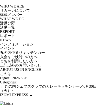
Skip
to
WHO WE ARE
the
リガーレについて
content
構成メンバー
WHAT WE DO
活動分野
活動一覧
REPORT
レポート
NEWS
インフォメーション
イベント
丸の内仲通りキッチンカー
入会をご検討中の方へ
まちを利用したい方へ
上記以外のお問い合わせ
ABOUT US IN ENGLISH
このは
Ligare
|
2026.6.26
Categories:
投
←
丸の内シェフズクラブのカレーキッチンカー／6月30日
稿
（火）～
ナ
IZUMI EXPRESS
→
ビ
ゲ