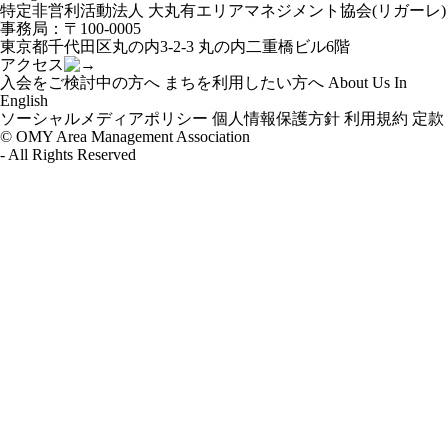
ー
特定非営利活動法人 大丸有エリアマネジメント協会(リガーレ)
シ
事務局：〒100-0005
ョ
東京都千代田区丸の内3-2-3 丸の内二重橋ビル6階
ン
アクセス
入会をご検討中の方へ
まちを利用したい方へ
About Us In
English
ソーシャルメディアポリシー
個人情報保護方針
利用規約
定款
© OMY Area Management Association
- All Rights Reserved