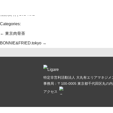
Skip
カーニャパッソ
to
松原文明
|
2024.5.2
the
Categories:
content
投
←
東京肉骨茶
稿
BONNIE&FRIED.tokyo
→
ナ
ビ
ゲ
特定非営利活動法人 大丸有エリアマネジメン
ー
事務局：〒100-0005
東京都千代田区丸の内3
シ
アクセス
ョ
ン