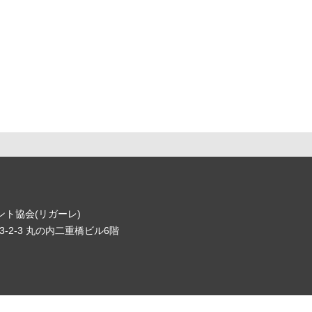
ト協会(リガーレ)
-2-3 丸の内二重橋ビル6階