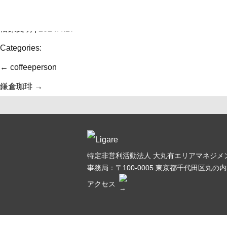
Skip
コロモックル
to
松原文明
|
2024.4.27
the
Categories:
content
投
←
coffeeperson
稿
鎌倉珈琲
→
ナ
ビ
ゲ
特定非営利活動法人 大丸有エリアマネジメン
ー
事務局：〒100-0005
東京都千代田区丸の内3
シ
アクセス
ョ
ン