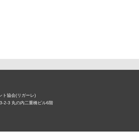
ト協会(リガーレ)
-2-3 丸の内二重橋ビル6階