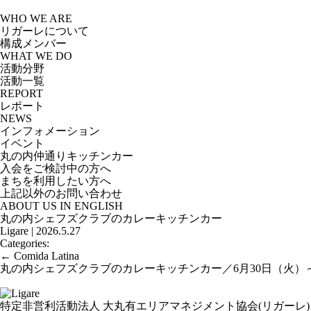
Skip
to
WHO WE ARE
the
リガーレについて
content
構成メンバー
WHAT WE DO
活動分野
活動一覧
REPORT
レポート
NEWS
インフォメーション
イベント
丸の内仲通りキッチンカー
入会をご検討中の方へ
まちを利用したい方へ
上記以外のお問い合わせ
ABOUT US IN ENGLISH
丸の内シェフズクラブのカレーキッチンカー
Ligare
|
2026.5.27
Categories:
投
←
Comida Latina
稿
丸の内シェフズクラブのカレーキッチンカー／6月30日（火）
ナ
ビ
ゲ
特定非営利活動法人 大丸有エリアマネジメント協会(リガーレ)