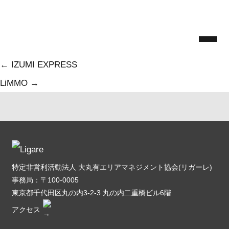
Skip
ハタコーヒースタンド
to
Ligare
|
2026.6.26
the
Categories:
content
投
←
IZUMI EXPRESS
稿
LiMMO
→
ナ
ビ
ゲ
ー
特定非営利活動法人 大丸有エリアマネジメント協会(リガーレ)
シ
事務局：〒100-0005
ョ
東京都千代田区丸の内3-2-3 丸の内二重橋ビル6階
アクセス
ン