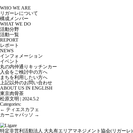
Skip
to
WHO WE ARE
the
リガーレについて
content
構成メンバー
WHAT WE DO
活動分野
活動一覧
REPORT
レポート
NEWS
インフォメーション
イベント
丸の内仲通りキッチンカー
入会をご検討中の方へ
まちを利用したい方へ
上記以外のお問い合わせ
ABOUT US IN ENGLISH
東京肉骨茶
松原文明
|
2024.5.2
Categories:
投
←
ティエスカフェ
稿
カーニャパッソ
→
ナ
ビ
ゲ
特定非営利活動法人 大丸有エリアマネジメント協会(リガーレ)