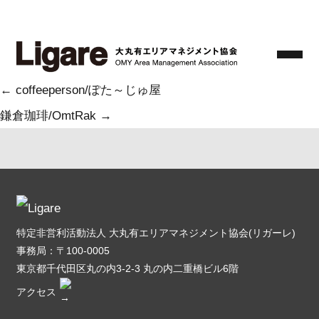
Skip
hi,Spice/鎌倉珈琲
to
Ligare
|
2025.3.19
the
Categories:
content
投
←
coffeeperson/ぽた～じゅ屋
稿
鎌倉珈琲/OmtRak
→
ナ
ビ
ゲ
ー
特定非営利活動法人 大丸有エリアマネジメント協会(リガーレ)
シ
事務局：〒100-0005
ョ
東京都千代田区丸の内3-2-3 丸の内二重橋ビル6階
アクセス
ン