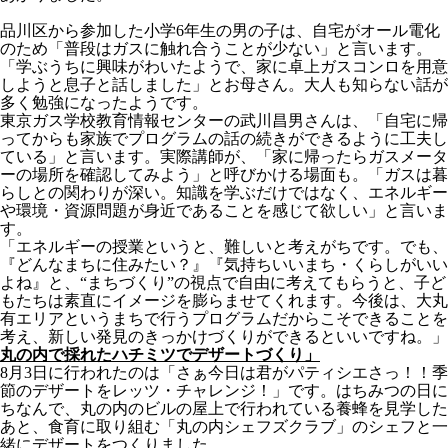
品川区から参加した小学6年生の男の子は、自宅がオール電化
のため「普段はガスに触れ合うことが少ない」と言います。
「学ぶうちに興味がわいたようで、家に卓上ガスコンロを用意
しようと息子と話しました」とお母さん。大人も知らない話が
多く勉強になったようです。
東京ガス学校教育情報センターの武川昌男さんは、「自宅に帰
ってからも家族でプログラムの話の続きができるように工夫し
ている」と言います。実際講師が、「家に帰ったらガスメータ
ーの場所を確認してみよう」と呼びかける場面も。「ガスは暮
らしとの関わりが深い。知識を学ぶだけではなく、エネルギー
や環境・資源問題が身近であることを感じて欲しい」と言いま
す。
「エネルギーの授業というと、難しいと考えがちです。でも、
『どんなまちに住みたい？』『気持ちいいまち・くらしがいい
よね』と、“まちづくり”の視点で自由に考えてもらうと、子ど
もたちは素直にイメージを膨らませてくれます。今後は、大丸
有エリアというまちで行うプログラムだからこそできることを
考え、新しい発見のきっかけづくりができるといいですね。」
丸の内で採れたハチミツでデザートづくり」
8月3日に行われたのは「さぁ今日は君がパティシエさっ！！季
節のデザートをレッツ・チャレンジ！」です。はちみつの日に
ちなんで、丸の内のビルの屋上で行われている養蜂を見学した
あと、食育に取り組む「丸の内シェフズクラブ」のシェフと一
緒にデザートをつくりました。