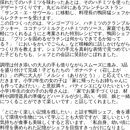
採れたてのハチミツを味わったあとは、そのハチミツを使った
デザートづくりです。丸ビル35Fにあるフレンチレストラン
「サンス・エ・サヴール」に移動し、料理長の鴨田猛シェフか
らレクチャーを受けます。
この日つくったのは、マンゴープリン、ハチミツのクランブル
クッキー、ココナッツミルクとハチミツのソース。家庭でも気
軽につくれるようにと考案された特別レシピです。鴨田シェフ
は、「プリンを固めるゼラチンは何からできてるか知って
る？」「においをかいでごらん」など積極的に話しかけながら
つくり方を教えます。シェフの手元を真剣な表情で見つめてい
た子どもたちも、シェフとの会話に笑顔がこぼれました。
調理は付き添いの大人の手も借りながらスムーズに進み、3品
を盛り付けて完成！子どもたちの「ボナペティ（召し上が
れ）」の声に大人が「メルシィ（ありがとう）」と応えていた
だきます。小学2年生の女の子は「家に帰ったらお姉ちゃんに
も作ってあげたい」と意欲満々。パティシエになりたいという
小学1年生の女の子のお母さんは、「家でお菓子づくりは、材
料や調理器具の準備などハードルが少し高い。今回、娘と一緒
につくることができて楽しいです」と話してくれました。
「とにかく楽しい記憶を残したい」と話す鴨田シェフ。食を通
して環境や生物について学ぶことも大切ですが、楽しいという
気持ちが食事も美味しくすると言います。「私自身、幼い頃に
料理を褒められた記憶がシェフを目指すきっかけになりまし