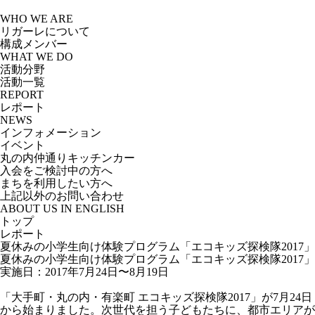
Skip
to
WHO WE ARE
the
リガーレについて
content
構成メンバー
WHAT WE DO
活動分野
活動一覧
REPORT
レポート
NEWS
インフォメーション
イベント
丸の内仲通りキッチンカー
入会をご検討中の方へ
まちを利用したい方へ
上記以外のお問い合わせ
ABOUT US IN ENGLISH
トップ
レポート
夏休みの小学生向け体験プログラム「エコキッズ探検隊2017」
夏休みの小学生向け体験プログラム「エコキッズ探検隊2017」
実施日：2017年7月24日〜8月19日
「大手町・丸の内・有楽町 エコキッズ探検隊2017」が7月24日
から始まりました。次世代を担う子どもたちに、都市エリアが