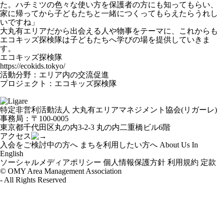
た。ハチミツの色々な使い方を保護者の方にも知ってもらい、
家に帰ってから子どもたちと一緒につくってもらえたらうれし
いですね」
大丸有エリアだから出会える人や物事をテーマに、これからも
エコキッズ探検隊は子どもたちへ学びの場を提供していきま
す。
エコキッズ探検隊
https://ecokids.tokyo/
活動分野：エリア内の交流促進
プロジェクト：
エコキッズ探検隊
特定非営利活動法人 大丸有エリアマネジメント協会(リガーレ)
事務局：〒100-0005
東京都千代田区丸の内3-2-3 丸の内二重橋ビル6階
アクセス
入会をご検討中の方へ
まちを利用したい方へ
About Us In
English
ソーシャルメディアポリシー
個人情報保護方針
利用規約
定款
© OMY Area Management Association
- All Rights Reserved