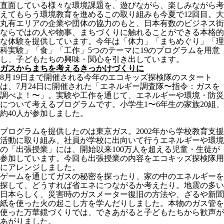
直面している様々な環境課題を、遊びながら、楽しみながら考
えてもらう環境教育を進めるこの取り組みも今夏で12回目。大
丸有エリアの企業や団体の協力のもと、日本有数のビジネス街
ならではの人や物事、まちづくりに触れることができる本格的
な体験を提供しています。今年は「体力」「まちめぐり」「理
科実験」「食」「工作」5つのテーマに19のプログラムを用意
し、子どもたちの興味・関心を引き出しています。
ガスからまちを考えるきっかけづくりに
8月19日まで開催される今年のエコキッズ探検隊のスタート
は、7月24日に開催された「エネルギー調査隊〜指令：ガスを
調べよ！〜」。実験や工作を通じて、エネルギーや環境・防災
について考えるプログラムです。小学生1〜6年生の家族20組、
約40人が参加しました。
プログラムを提供したのは東京ガス。2002年から学校教育支援
活動に取り組み、社員が学校に出向いて行うエネルギーや環境
の「出張授業」には、開始以来100万人を超える児童・生徒が
参加しています。今回も出張授業の内容をエコキッズ探検隊用
にアレンジしました。
ゲームを通じてガスの秘密を探ったり、家の中のエネルギーを
探して、どうすれば省エネにつながるか考えたり。地震の多い
日本らしく、災害時のガスメーター復旧の方法や、ざるや新聞
紙を使った火の起こし方を学んだりしました。本物のガス管を
使った万華鏡づくりでは、できあがると子どもたちから歓声が
あがりました。