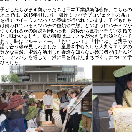
子どもたちがまず向かったのは日本工業倶楽部会館。こちらの
屋上では、2015年4月より、銀座ミツバチプロジェクトの協力
を得てセイヨウミツバチの養蜂が行われています。子どもたち
は飼われているミツバチの種類や生態、どのようにハチミツが
つくられるかの解説を聞いた後、巣枠から直接ハチミツを指で
とり味わいました。夏の時期はユリノキがおもな蜜源となって
おり、味はフルーティー。「おいしい！」「甘いね」と親子で
語り合う姿が見られました。皇居を中心とした大丸有エリアの
豊かな自然、蜜源を活用した養蜂を知らない参加者がほとんど
で、ミツバチを通して自然に目を向けたまちづくりについて学
びました。