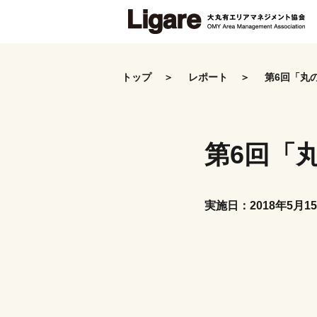
Skip
to
the
トップ
レポート
第6回「丸
content
第6回「
実施日：2018年5月