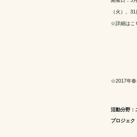
開催日：5月
（火）、3
☆詳細は
こ
☆2017
活動分野：
プロジェク