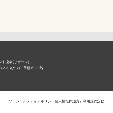
ト協会(リガーレ)
-2-3 丸の内二重橋ビル6階
ソーシャルメディアポリシー
個人情報保護方針
利用規約
定款