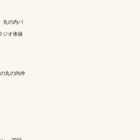
。丸の内パ
ラジオ体操
前の丸の内仲
。