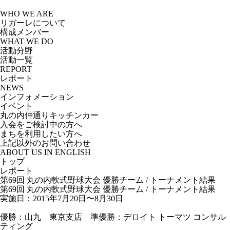
Skip
to
WHO WE ARE
the
リガーレについて
content
構成メンバー
WHAT WE DO
活動分野
活動一覧
REPORT
レポート
NEWS
インフォメーション
イベント
丸の内仲通りキッチンカー
入会をご検討中の方へ
まちを利用したい方へ
上記以外のお問い合わせ
ABOUT US IN ENGLISH
トップ
レポート
第69回 丸の内軟式野球大会 優勝チーム / トーナメント結果
第69回 丸の内軟式野球大会 優勝チーム / トーナメント結果
実施日：2015年7月20日〜8月30日
優勝：山九 東京支店 準優勝：デロイト トーマツ コンサル
ティング