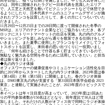
間を目指し、様々な仕掛けを施しました。中でも人気を博した
のは、同年に開催されたラグビー日本代表を意識したエリア
で、人工芝と天然芝を敷いてピクニックシートなどで休憩でき
るようにしたり、日本代表チームのユニフォームデザインが施
されたブランコを設置したりして、多くの方にくつろいでいた
だきました。
11月29日〜12月25日までの28日間に渡って開催された冬季の
MSPは、エリアのテナント企業などにご協力をいただき、各ブ
ロックにストリートマーケットの出店を実施。丸の内のグルメ
やショッピングを楽しみながら通りを散策できる仕掛けをして
いきました。また夏季に使用したブランコをリメイクしてフォ
トスポットを設置し、来街者の思い出づくりに一役買いまし
た。「何年も続けることで什器も多く貯まってきているので、
無駄なく魅力ある空間を作るために活用していきたい」と担当
者は振り返りました。
◆丸の内ラジオ体操
オフィスワーカーの健康促進やコミュニケーション活性化を目
的に2015年からスタートした丸の内ラジオ体操。2023年度は春
（第14回）と秋（第15回）に開催しました。春のラジオ体操
は、DMO東京丸の内が支援する「第31回日本医学会総会 2023
東京」と連動して実施されたことが、2023年度のトピックスで
した。
本イベントは年々注目度が高まっていて、2023年度は1回あた
りの平均参加者数が150名ほどとなり、前年度比で30人ほど増
加しました。それだけの人数がオフィス街で同時にラジオ体操