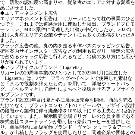
で、活動の認知度の高まりや、従業者のエリアに対する愛着を
感じさせました。
◆エリアマネジメント広告
エリアマネジメント広告は、リガーレにとって柱の事業のひと
つです。これまでは道路活用に連動した掲出、ブランドプロモ
ーション、MICE案件に関連した出稿が中心でしたが、2023年
度は大丸有エリアの企業やテナントにも多くの出稿をいただき
ました。
フラッグ広告の他、丸の内を走る車体バスのラッピング広告、
街区案内サインポスター広告などの利用も広がり、特定の広告
で占めるジャック広告も行われるなど、出稿のあり方にも広が
りが見られています。
◆アップサイクルブランド「Ligaretta」
リガーレの20周年事業のひとつとして2023年1月に設立した
「Ligaretta」は、バナーフラッグやイベントで使用した素材な
ど「まちで役割を終えたもの」を用いて、洋服やトートバッ
グ、ノベルティとして新たにまちへと循環させるアップサイク
ルブランドです。
ブランド設立1年目は夏と冬に展示販売会を開催。商品を売る
だけでなく、ブランドコンセプトのアピールや、デザイン設計
の段階から製作に伴う廃棄物を10％以下にする工夫なども紹介
しています。また、展示販売会場でリガーレの会員企業である
株式会社スタートラインが取り扱う焙煎コーヒーを提供した
り、商品開発に高級宝飾ブランド「ヴァン クリーフ＆アーペ
ル」が出稿したフラッグを使用したりと、関連企業や団体との