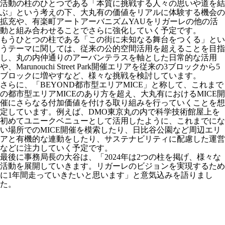
活動の柱のひとつである「本質に挑戦する人々の思いや道を結
ぶ」という考えの下、大丸有の価値をリアルに体験する機会の
拡充や、有楽町アートアーバニズムYAUをリガーレの他の活
動と組み合わせることでさらに強化していく予定です。
もうひとつの柱である「この街に未知なる舞台をつくる」とい
うテーマに関しては、従来の公的空間活用を超えることを目指
し、丸の内仲通りのアーバンテラスを軸とした日常的な活用
や、Marunouchi Street Park開催エリアを従来の3ブロックから5
ブロックに増やすなど、様々な挑戦を検討しています。
さらに、「BEYOND都市型エリアMICE」と称して、これまで
の都市型エリアMICEのあり方を超え、大丸有におけるMICE開
催にさらなる付加価値を付ける取り組みを行っていくことを想
定しています。例えば、DMO東京丸の内で科学技術館屋上を
初めてユニークベニューとして活用したように、これまでにな
い場所でのMICE開催を模索したり、日比谷公園など周辺エリ
アと有機的な連動をしたり、サステナビリティに配慮した運営
などに注力していく予定です。
最後に事務局長の大谷は、「2024年は2つの柱を掲げ、様々な
活動を展開していきます。リガーレのビジョンを実現するため
に1年間走っていきたいと思います」と意気込みを語りまし
た。