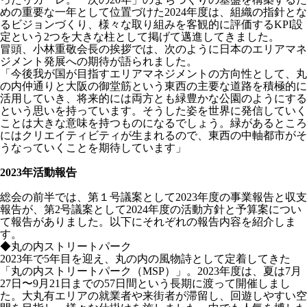
めの重要な一年として位置づけた2024年度は、組織の指針とな
るビジョンづくり、様々な取り組みを客観的に評価するKPI設
定という2つを大きな柱として掲げて邁進してきました。
冒頭、小林重敬会長の挨拶では、次のように日本のエリアマネ
ジメント発展への期待が語られました。
「今後我が国が目指すエリアマネジメントの方向性として、丸
の内仲通りと大阪の御堂筋という東西の主要な道路を積極的に
活用していき、将来的には両方とも緑豊かな公園のようにする
という思いを持っています。そうした姿を世界に発信していく
ことは大きな意味を持つものになるでしょう。緑があるところ
にはクリエイティビティが生まれるので、東西の中軸都市がそ
うなっていくことを期待しています」
2023年活動報告
総会の前半では、第１号議案として2023年度の事業報告と収支
報告が、第2号議案として2024年度の活動方針と予算案につい
て報告がありました。以下にそれぞれの報告内容を紹介しま
す。
◆丸の内ストリートパーク
2023年で5年目を迎え、丸の内の風物詩として定着してきた
「丸の内ストリートパーク（MSP）」。2023年度は、夏は7月
27日〜9月21日までの57日間という長期に渡って開催しまし
た。大丸有エリアの就業者や来街者が滞留し、回遊しやすい空