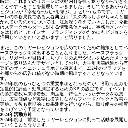
時に、これまでのリガーレの活動内容を振り返りながらできる
ことやすべきことを整理していきました。そしてできあがった
ビジョンが「幸せな−みち−を結ぶ。」というものです。リガ
ーレの事務局長である大谷典之は「丸の内らしさがちゃんと描
かれているのかについては、注意深く考えていきました。今後
はステークホルダーに対する情報発信と共に、事務局メンバー
をはじめとしたインナーブランディングのためにもビジョンを
活用していきたいと思います」と語りました。
また、このリガーレビジョンを広めていくための施策としてベ
ースフラッグを掲出することとなりました。ベースフラッグ
は、リガーレが目指すまちづくりの思想や思いを込めたメッセ
ージを盛り込んだデザインとしており、大手町川端緑道から有
楽町のザ・ペニンシュラホテル東京まで、232枚のフラッグを
外部からの広告出稿がない時期に掲出することとなっていま
す。
2023年度のもうひとつの重要事項となったのが、各取り組みを
定量的に評価・効果測定するためのKPIの設定です。イベント
の参加者数や来場者数、満足度、特性といったデータを収集
し、広告価値など数字に換算しながらフィードバックと改善を
実施。今後も定期的に効果測定を行いながら、取り組みの精度
を上げていく予定となっています。
2024
年活動方針
2024年度は、前述したリガーレビジョンに則って活動を展開し
ていくこととなります。