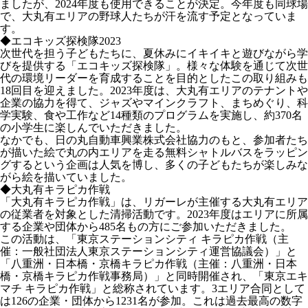
ましたが、2024年度も使用できることが決定。今年度も同球場
で、大丸有エリアの野球人たちが汗を流す予定となっていま
す。
◆エコキッズ探検隊2023
次世代を担う子どもたちに、夏休みにイキイキと遊びながら学
びを提供する「エコキッズ探検隊」。様々な体験を通じて次世
代の環境リーダーを育成することを目的としたこの取り組みも
18回目を迎えました。2023年度は、大丸有エリアのテナントや
企業の協力を得て、ジャズやマインクラフト、まちめぐり、科
学実験、食や工作など14種類のプログラムを実施し、約370名
の小学生に楽しんでいただきました。
なかでも、日の丸自動車興業株式会社協力のもと、参加者たち
が描いた絵で丸の内エリアを走る無料シャトルバスをラッピン
グするという企画は人気を博し、多くの子どもたちが楽しみな
がら絵を描いていました。
◆大丸有キラピカ作戦
「大丸有キラピカ作戦」は、リガーレが主催する大丸有エリア
の従業者を対象とした清掃活動です。2023年度はエリアに所属
する企業や団体から485名もの方にご参加いただきました。
この活動は、「東京ステーションシティ キラピカ作戦（主
催：一般社団法人東京ステーションシティ運営協議会）」と
「八重洲・日本橋・京橋キラピカ作戦（主催：八重洲・日本
橋・京橋キラピカ作戦事務局）」と同時開催され、「東京エキ
マチ キラピカ作戦」と総称されています。3エリア合同として
は126の企業・団体から1231名が参加。これは過去最高の数字