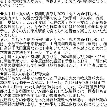
をする光景は迫力があり、今後ますます丸の内の名物となって
いきそうです。
◆大手町・丸の内・有楽町夏祭り2023「丸の内 de 打ち水」
大丸有エリアの夏の恒例行事である「大手町・丸の内・有楽
町 夏祭り」。2023年度は「江戸の夏」をテーマにした企画を
多数展開しました。なかでも行幸通りには1020個もの風鈴を展
示し、多くの方に東京駅前で奏でられる音色を楽しんでいただ
きました。
また、こちらも夏の恒例行事となった「丸の内 de 打ち水」に
は、小池百合子東京都知事、山田美樹環境副大臣（当時）、樋
口高顕千代田区長などにも参加いただき、涼を感じるための日
本古来の方法をアピールしていきました。
大手町・丸の内・有楽町夏祭りは、2024年度も7月26日・27日
に開催予定です。今年度は櫓の設置も予定しており、「引き続
き夏の風物詩として行幸通り駅前を彩りたい」と担当者は意気
込みを語りました。
◆第77回丸の内軟式野球大会
戦後間もない時期から始まった歴史ある丸の内軟式野球大会。
2023年度は45チームがエントリーし、7月23日から9月3日まで
の約1ヶ月半にわたり熱戦が展開されました。みずほ証券野球
部と山九首都圏エリアが顔を合わせた決勝戦では、両者打ち合
いの末に9対6でみずほ証券が優勝を果たしました。
決勝戦などの会場となった神宮外苑軟式野球場は、神宮外苑の
再開発の影響により、2023年限りで廃止される方向となってい