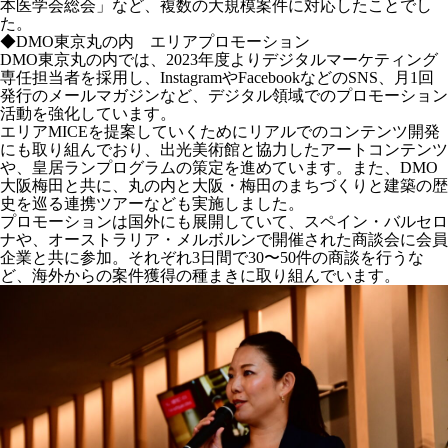
本医学会総会」など、複数の大規模案件に対応したことでし
た。
◆DMO東京丸の内 エリアプロモーション
DMO東京丸の内では、2023年度よりデジタルマーケティング
専任担当者を採用し、InstagramやFacebookなどのSNS、月1回
発行のメールマガジンなど、デジタル領域でのプロモーション
活動を強化しています。
エリアMICEを提案していくためにリアルでのコンテンツ開発
にも取り組んでおり、出光美術館と協力したアートコンテンツ
や、皇居ランプログラムの策定を進めています。また、DMO
大阪梅田と共に、丸の内と大阪・梅田のまちづくりと建築の歴
史を巡る連携ツアーなども実施しました。
プロモーションは国外にも展開していて、スペイン・バルセロ
ナや、オーストラリア・メルボルンで開催された商談会に会員
企業と共に参加。それぞれ3日間で30〜50件の商談を行うな
ど、海外からの案件獲得の種まきに取り組んでいます。