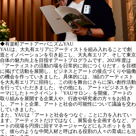
◆有楽町アートアーバニズムYAU
YAUは、大丸有エリアにアーティストを組み入れることで創
造とイノベーションを引き起こし、大丸有エリア、そして東京
自体の魅力向上を目指すアートプログラムです。2023年度は
「アーティストの活動の場を日常的に街につくりだす」を目標
に掲げて活動を展開し、ビジネスとアートの接点づくりや協働
の機会を作っていきました。具体的には、3組のアーティスト
を大丸有エリアに招待し、この街を舞台にさらに深い創作活動
を行っていただきました。その他にも、アート×ビジネスをテ
ーマにしたトークイベント「YAUサロン」を開催。アートの
取り組みを展開する企業人や、行政や研究者の方々をお招き
し、アートと企業、アートと社会の可能性について議論を交わ
していきました。
また、YAUは「アートと社会をつなぐ」ことに力を入れてい
ます。アーティストだけではなく、展覧会を企画するなど、ア
ートの現場を円滑に回すマネージャーなどにもスポットを当
て、彼らのような中間人材と呼ばれる役割の人々の育成にも注