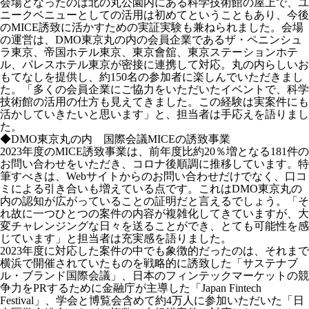
会場となったのは北の丸公園内にある科学技術館の屋上で、ユ
ニークベニューとしての活用は初めてということもあり、今後
のMICE誘致に活かすための実証実験も兼ねられました。会場
の運営は、DMO東京丸の内の会員企業であるザ・ペニンシュ
ラ東京、帝国ホテル東京、東京會舘、東京ステーションホテ
ル、パレスホテル東京が密接に連携して対応。丸の内らしいお
もてなしを提供し、約150名の参加者に楽しんでいただきまし
た。「多くの会員企業にご協力をいただいたイベントで、科学
技術館の活用の仕方も見えてきました。この経験は実案件にも
活かしていきたいと思います」と、担当者は手応えを語りまし
た。
◆DMO東京丸の内 国際会議MICEの誘致事業
2023年度のMICE誘致事業は、前年度比約20％増となる181件の
お問い合わせをいただき、コロナ後順調に推移しています。特
筆すべきは、Webサイトからのお問い合わせだけでなく、口コ
ミによる引き合いも増えている点です。これはDMO東京丸の
内の認知が広がっていることの証明だと言えるでしょう。「そ
れ故に一つひとつの案件の内容が複雑化してきていますが、大
変チャレンジングな日々を送ることができ、とても可能性を感
じています」と担当者は充実感を語りました。
2023年度に対応した案件の中でも象徴的だったのは、それまで
横浜で開催されていたものを戦略的に誘致した「サステナブ
ル・ブランド国際会議」、日本のフィンテックマーケットの競
争力をPRするために金融庁が主導した「Japan Fintech
Festival」、学会と博覧会含めて約4万人に参加いただいた「日