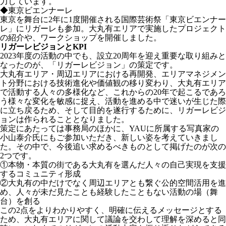
力しています。
◆東京ビエンナーレ
東京を舞台に2年に1度開催される国際芸術祭「東京ビエンナー
レ」にリガーレも参加。大丸有エリアで実施したプロジェクト
の紹介や、ワークショップを開催しました。
リガーレビジョンとKPI
2023年度の活動の中でも、設立20周年を迎え重要な取り組みと
なったのが、「リガーレビジョン」の策定です。
大丸有エリア・周辺エリアにおける再開発、エリアマネジメン
ト分野における技術進化や価値観の移り変わり、大丸有エリア
で活動する人々の多様化など、これからの20年で起こるであろ
う様々な変化を敏感に捉え、活動を進める中で迷いが生じた際
に立ち戻るため、そして目的を遂行するために、リガーレビジ
ョンは作られることとなりました。
策定にあたっては事務局のほかに、YAUに所属する写真家の
小山泰介氏にもご参加いただき、新しい姿を考えていきまし
た。その中で、今後追い求めるべきものとして掲げたのが次の
2つです。
①本物・本質の街である大丸有を選んだ人々の自己実現を支援
するコミュニティ形成
②大丸有の中だけでなく周辺エリアとも繋ぐ公的空間活用を進
め、人々が未だ見たことも経験したこともない活動の場（舞
台）を創る
この2点をよりわかりやすく、明確に伝えるメッセージとする
ため、大丸有エリアに関して議論を交わして理解を深めると同