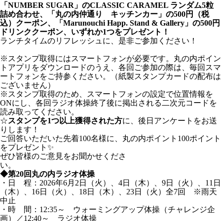
「
NUMBER SUGAR
」のCLASSIC CARAMEL ランダム5粒
詰め合わせ、「
丸の内仲通り キッチンカー
」の500円（税
込）クーポン、「
Marunouchi Happ. Stand & Gallery
」の500円
ドリンククーポン、いずれか1つをプレゼント！
ランチタイムのリフレッシュに、是非ご参加ください！
※スタンプ取得にはスマートフォンが必要です。丸の内ポイン
トアプリをダウンロードのうえ、各回ご参加の際は、毎回スマ
ートフォンをご持参ください。（紙製スタンプカードの配布は
ございません）
※スタンプ取得のため、スマートフォンの設定で位置情報を
ONにし、各回ラジオ体操終了後に掲出される二次元コードを
読み取ってください。
☆
スタンプを1つ以上獲得された方
に、後日アンケートをお送
りします！
ご回答いただいた先着100名様に、丸の内ポイント100ポイント
をプレゼント✨
ぜひ皆様のご意見をお聞かせくださ
い。
◆第20回丸の内ラジオ体操
・日 程：2026年6月2日（火）、4日（木）、9日（火）、11日
（木）、16日（火）、18日（木）、23日（火）全7回 ※雨天
中止
・時 間：12:35～ ウォーミングアップ体操（チャレンジ企
画）／12:40～ ラジオ体操