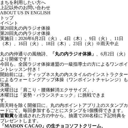
まちを利用したい方へ
上記以外のお問い合わせ
ABOUT US IN ENGLISH
トップ
イベント
第20回丸の内ラジオ体操
第20回丸の内ラジオ体操
実施日：2026年6月2日（火）、4日（木）、9日（火）、11日
（木）、16日（火）、18日（木）、23日（火）※雨天中止
丸の内仲通りの風物詩、
「丸の内ラジオ体操」
、6月2日（火）
より開催です！
今回も、全国ラジオ体操連盟の一級指導士の方によるワンポイ
ントレッスン付き！
開始前には、ティップネス丸の内スタイルのインストラクター
によるウォーミングアップ体操（ワンポイントチャレンジ）も
実施。
火曜日は「肩こり・腰痛解消エクササイズ」、
木曜日は「姿勢・バランスチェック」に挑戦できま
す
雨天時を除く開催日に、丸の内ポイントアプリ上のスタンプカ
ードにて、毎回参加するごとにスタンプを1個獲得できます。
皆勤賞
を達成された方の中から、抽選で200名様に下記特典を
プレゼントします。
「
MAISON CACAO
」の生チョコソフトクリーム、