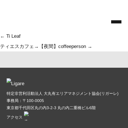
Skip
東京肉骨茶→【夜間】BONNIE&FRIED.tokyo
to
Ligare
|
2024.7.23
the
Categories:
content
投
←
Ti Leaf
稿
ティエスカフェ→【夜間】coffeeperson
→
ナ
ビ
ゲ
ー
特定非営利活動法人 大丸有エリアマネジメント協会(リガーレ)
シ
事務局：〒100-0005
ョ
東京都千代田区丸の内3-2-3 丸の内二重橋ビル6階
アクセス
ン