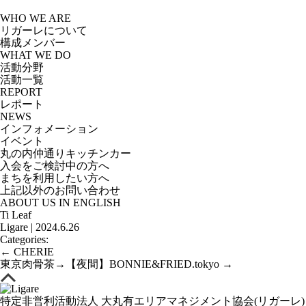
Skip
to
WHO WE ARE
the
リガーレについて
content
構成メンバー
WHAT WE DO
活動分野
活動一覧
REPORT
レポート
NEWS
インフォメーション
イベント
丸の内仲通りキッチンカー
入会をご検討中の方へ
まちを利用したい方へ
上記以外のお問い合わせ
ABOUT US IN ENGLISH
Ti Leaf
Ligare
|
2024.6.26
Categories:
投
←
CHERIE
稿
東京肉骨茶→【夜間】BONNIE&FRIED.tokyo
→
ナ
ビ
ゲ
特定非営利活動法人 大丸有エリアマネジメント協会(リガーレ)