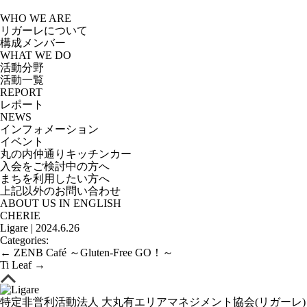
Skip
to
WHO WE ARE
the
リガーレについて
content
構成メンバー
WHAT WE DO
活動分野
活動一覧
REPORT
レポート
NEWS
インフォメーション
イベント
丸の内仲通りキッチンカー
入会をご検討中の方へ
まちを利用したい方へ
上記以外のお問い合わせ
ABOUT US IN ENGLISH
CHERIE
Ligare
|
2024.6.26
Categories:
投
←
ZENB Café ～Gluten-Free GO！～
稿
Ti Leaf
→
ナ
ビ
ゲ
特定非営利活動法人 大丸有エリアマネジメント協会(リガーレ)