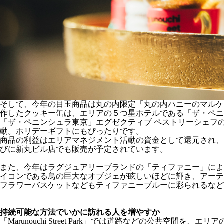
そして、今年の目玉商品は丸の内限定「丸の内ハニーのマルケ
作したクッキー缶は、エリアの５つ星ホテルである「ザ・ペニ
「ザ・ペニンシュラ東京」エグゼクティブ ペストリーシェフ
動。ホリデーギフトにもぴったりです。
商品の利益はエリアマネジメント活動の資金として還元され、
びに新丸ビル店でも販売が予定されています。
また、今年はラグジュアリーブランドの「ティファニー」によって彩
イコンである鳥の巨大なオブジェが眩しいほどに輝き、アーテ
フラワーバスケットなどもティファニーブルーに彩られるなど
持続可能な方法でいかに訪れる人を増やすか
「Marunouchi Street Park」では道路などの公