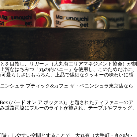
とを目指し、リガーレ（大丸有エリアマネジメント協会）が制
上質なはちみつ「丸の内ハニー」を使用し、このためだけに、
の可愛らしさはもちろん、上品で繊細なクッキーの味わいに感
ンシュラ ブティック&カフェ ザ・ペニンシュラ東京店なら
ox (バード オン ア ボックス)」と題されたティファニーのア
み道路両脇にブルーのライトが施され、テーブルやフラッグ、
空間、「回遊」しやすい空間とすることで、大丸有（大手町・丸の内・