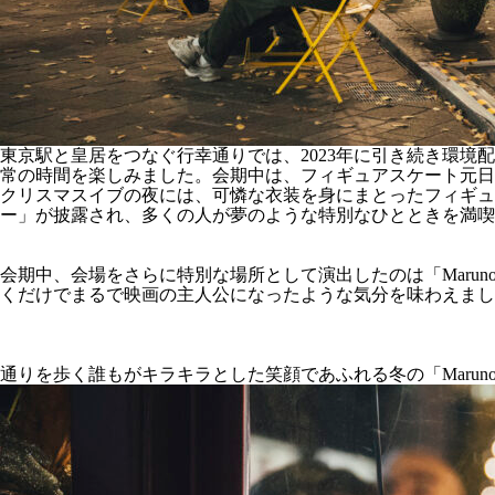
東京駅と皇居をつなぐ行幸通りでは、2023年に引き続き環境配慮型
常の時間を楽しみました。会期中は、フィギュアスケート元日
クリスマスイブの夜には、可憐な衣装を身にまとったフィギュアスケーターたち
ー」が披露され、多くの人が夢のような特別なひとときを満喫
会期中、会場をさらに特別な場所として演出したのは「Marunou
くだけでまるで映画の主人公になったような気分を味わえまし
通りを歩く誰もがキラキラとした笑顔であふれる冬の「Marunouch