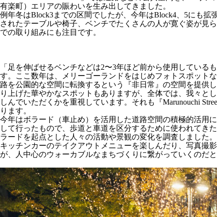
有楽町）エリアの賑わいを生み出してきました。
例年冬はBlock3までの区間でしたが、今年はBlock4、
されたテーブルや椅子、ベンチでたくさんの人が寛ぐ姿が見られました。こ
での取り組みにも注目です。
「足を伸ばせるベンチなどは2〜3年ほど前から使用している
す。ここ数年は、メリーゴーランドをはじめフォトスポットな
路を公園的な空間に転換するという『非日常』の空間を提供し
り上げた華やかなスポットもありますが、全体では、我々とし
しんでいただくかを重視しています。それも『Marunouchi 
ります。
今年はボラード（車止め）を活用した道路空間の積極的活用に
して行ったもので、歩道と車道を区分するために使われてきた
ラードを起点とした人々の活動や景観の変化を調査しました。
キッチンカーのテイクアウトメニューを楽しんだり、写真撮影
が、人中心のウォーカブルなまちづくりに繋がっていくのだと