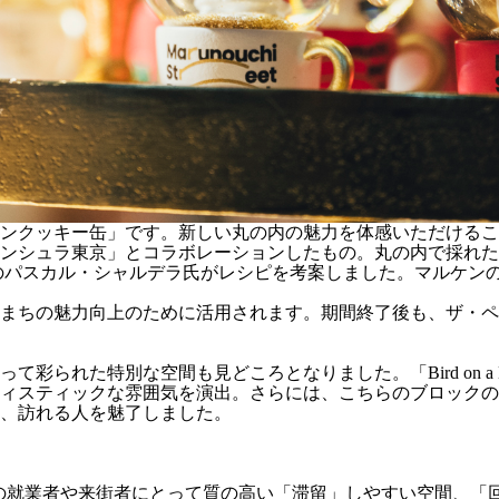
ンクッキー缶」です。新しい丸の内の魅力を体感いただけるこ
ンシュラ東京」とコラボレーションしたもの。丸の内で採れた
のパスカル・シャルデラ氏がレシピを考案しました。マルケン
まちの魅力向上のために活用されます。期間終了後も、ザ・ペニ
られた特別な空間も見どころとなりました。「Bird on a B
ィスティックな雰囲気を演出。さらには、こちらのブロックの
、訪れる人を魅了しました。
共空間を、エリアの就業者や来街者にとって質の高い「滞留」しやすい