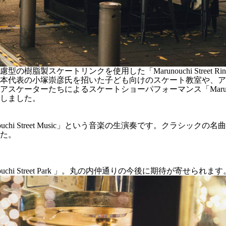
の樹脂製スケートリンクを使用した「Marunouchi Stree
本代表の小塚崇彦氏を招いた子ども向けのスケート教室や、ア
によるスケートショーパフォーマンス「Marunouchi Street 
しました。
chi Street Music」という音楽の生演奏です。クラシ
た。
i Street Park 」。丸の内仲通りの今後に期待が寄せられます