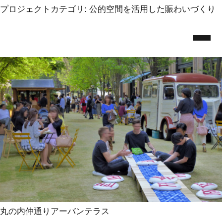
Skip
プロジェクトカテゴリ:
Marunouchi Street Park
公的空間を活用した賑わいづくり
to
admin
|
2019.5.13
the
content
丸の内仲通りアーバンテラス